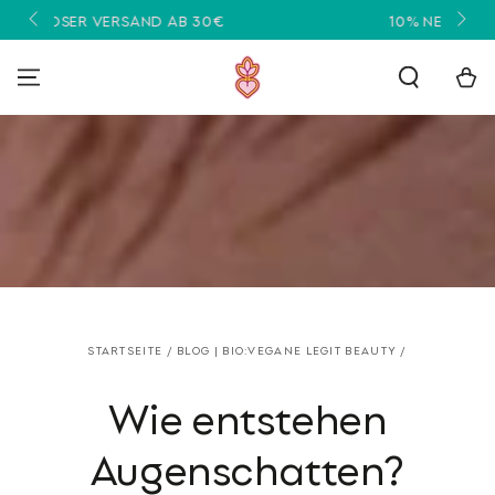
ZUM INHALT
AB 30€
10% NEWSLETTER RABATT
SPRINGEN
Warenko
STARTSEITE
/
BLOG | BIO:VEGANE LEGIT BEAUTY
/
Wie entstehen
Augenschatten?