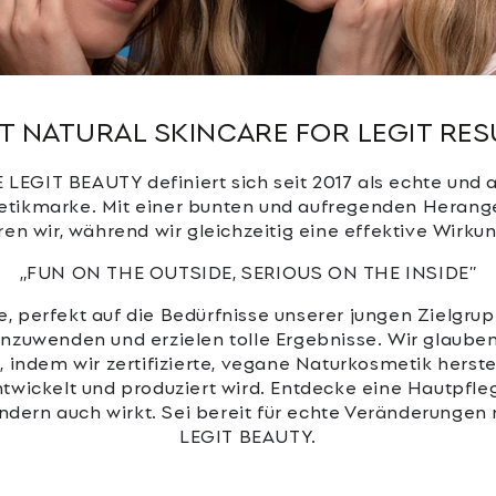
IT NATURAL SKINCARE FOR LEGIT RES
LEGIT BEAUTY definiert sich seit 2017 als echte und 
tikmarke. Mit einer bunten und aufregenden Heran
ren wir, während wir gleichzeitig eine effektive Wirku
„FUN ON THE OUTSIDE, SERIOUS ON THE INSIDE”
, perfekt auf die Bedürfnisse unserer jungen Zielgr
 anzuwenden und erzielen tolle Ergebnisse. Wir glaube
 indem wir zertifizierte, vegane Naturkosmetik herstel
wickelt und produziert wird. Entdecke eine Hautpfleg
dern auch wirkt. Sei bereit für echte Veränderunge
LEGIT BEAUTY.