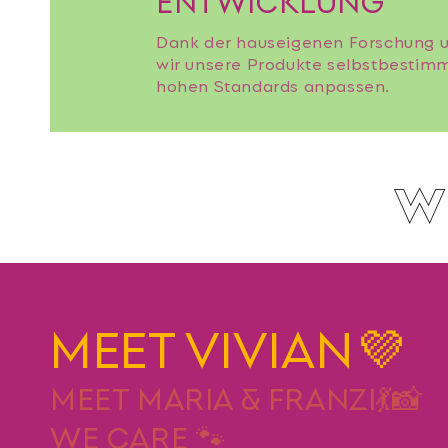
Dank der hauseigenen Forschung 
wir unsere Produkte selbstbestimm
hohen Standards anpassen.
W
MEET VIVIAN💜
MEET MARIA & FRANZI💃📸
WE CARE 🐾