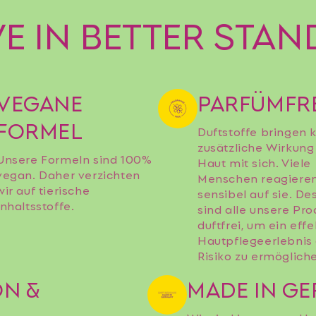
VE IN BETTER STA
VEGANE
PARFÜMFR
FORMEL
Duftstoffe bringen 
zusätzliche Wirkung 
Unsere Formeln sind 100%
Haut mit sich. Viele
vegan. Daher verzichten
Menschen reagiere
wir auf tierische
sensibel auf sie. De
Inhaltsstoffe.
sind alle unsere Pr
duftfrei, um ein effe
Hautpflegeerlebnis
Risiko zu ermöglich
ON &
MADE IN G