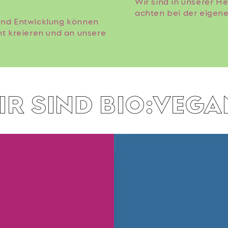
Wir sind in unserer H
achten bei der eigene
und Entwicklung können
t kreieren und an unsere
IR SIND BIO:VEGA