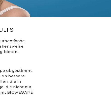
ULTS
authentische
gehensweise
ng bieten.
uppe abgestimmt,
n an bessere
len, die in
e, die nicht nur
n mit BIO:VEGANE