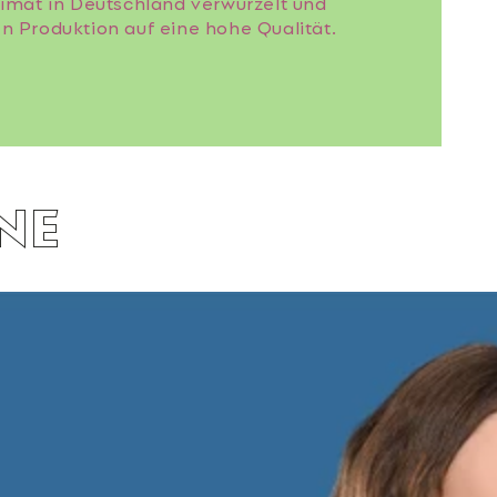
eimat in Deutschland verwurzelt und
n Produktion auf eine hohe Qualität.
NE