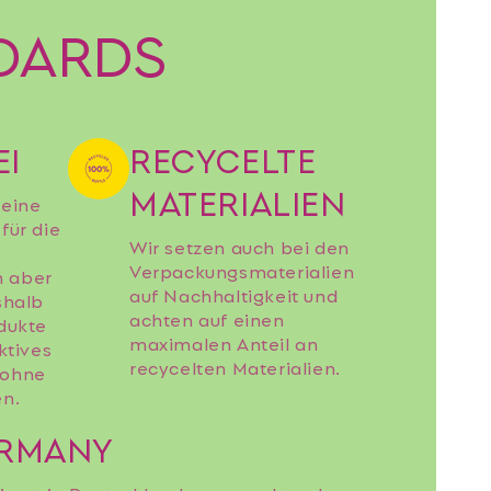
NDARDS
EI
RECYCELTE
MATERIALIEN
keine
für die
Wir setzen auch bei den
Verpackungsmaterialien
n aber
auf Nachhaltigkeit und
shalb
achten auf einen
odukte
maximalen Anteil an
ktives
recycelten Materialien.
 ohne
en.
ERMANY