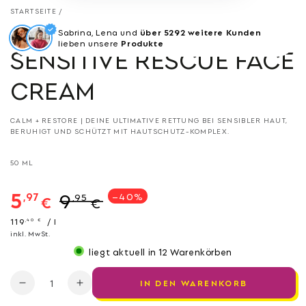
STARTSEITE
/
Sabrina, Lena und
über 5292 weitere Kunden
lieben unsere
Produkte
SENSITIVE RESCUE FACE
CREAM
CALM + RESTORE | DEINE ULTIMATIVE RETTUNG BEI SENSIBLER HAUT,
BERUHIGT UND SCHÜTZT MIT HAUTSCHUTZ-KOMPLEX.
50 ML
5
9
,97
–40%
,95
€
€
Verkaufspreis
Regulärer
Stückpreis
pro
119
/
l
,40
€
Preis
inkl. MwSt.
liegt aktuell in
12
Warenkörben
Anzahl
IN DEN WARENKORB
Verringere
Erhöhe
die
die